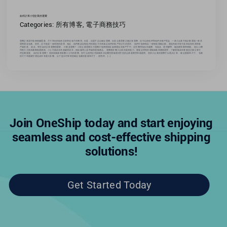
如何計算小型企業的運費
Categories:
所有博客
,
電子商務技巧
運費計算器可能會根據重量、尺寸和目的地來估算寄送箱子的費用。但是，這還不足以確定運費。但是企業需要正確計算運費，這可以使他們和他們的客戶受益 . 一家小企業可能計劃通過一家承
運商運送包裹。然而，這可能是一個理想的選擇。相反，他們應該定制他們的運送方式來滿足他們的客戶和公司的需求。 他們可能會制定一個智能運輸計劃，通過考慮所有方面來提高利潤和客
戶滿意度。 因此，學習如何計算運費很重要。 什麼是運費？ 小型企業需要支付運費才能將貨物從倉庫運送到客戶手中。這些費用包括快遞費、包裝盒、透明膠帶、氣泡膜和郵寄標籤。 進出口費
用會大大推高國際航運價格。小公司還必須考慮處理成本，例如僱用人員準備和運輸產品。 運費會影響小企業的盈利能力。要製定明智的運輸策略和價格選擇，了解運輸成本要素並正確計算它
們至關重要。 如何計算運費？ 很多因素都會影響小公司的運費。您可以使用這些因素來決定哪些運輸選項對您的企業最實用和最經濟。您的小企業的運費可以逐步計算： 確定重量和尺寸。 包裹
的尺寸和重量對運送成本有重大影響。 以下提示可幫助您確定包裹的重量和尺寸： 使用秤。 [...]
Join OneShip today and start enjoying
seamless and cost-effective shipping
solutions!
Get Started Today