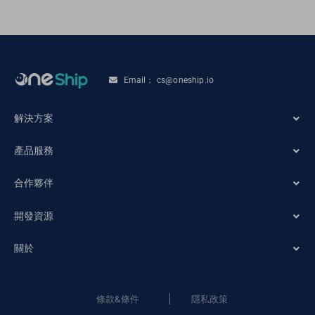
Email： cs@oneship.io
解決方案
產品服務
電商商家
合作夥伴
系統自動化
零售商店
開發資源
電子商務合作夥伴
物流服務
關於
訂單追蹤
物流商合作夥伴
訂單維護
關於OneShip
條款&條件
隱私政策
網誌