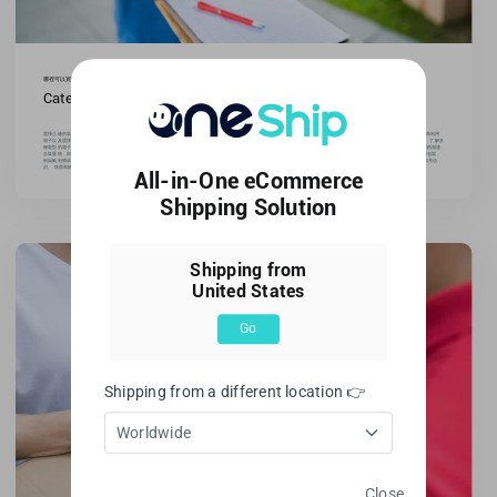
哪裡可以買到運輸箱：綜合指南
Categories:
所有博客
,
電子商務技巧
選擇正確的裝運箱對於安全交付至關重要。由於市場上有很多選擇，因此可能很難找到最好的裝運箱。我們將在本指南中涵蓋在線、本地和製造商裝運箱賣家。 此外，我們將討論回收和再利用
箱子以及選擇正確的運輸箱。 通過閱讀這篇文章，您將知道在哪裡可以購買供您的企業或個人使用的運輸箱。 運輸箱的類型 選擇正確類型和尺寸的裝運箱有助於確保您的物品安全送達。 了解多
種類型的箱子很重要，無論您是在尋找小型運輸箱還是大箱子來裝重而易碎的物品。 瓦楞紙箱。 最常見的裝運箱是瓦楞紙箱。它們在兩層平面之間有瓦楞紙，尺寸和強度各不相同。瓦楞紙箱適
合裝重物，因為它們可以承受艱難的運輸。 折疊紙盒。 輕巧小巧的產品可以用薄紙板折疊紙箱運輸。它們可以運輸化妝品、小工具和食品。折疊紙箱比瓦楞紙箱更脆弱，可能需要額外的包裝，
例如氣泡膜或包裝花生來保護產品。 郵寄管。 海報、地圖和平面圖使用圓柱形郵寄管運輸。這些郵寄管採用各種尺寸的紙板和塑料包裝。郵寄管有助於防止在郵寄過程中彎曲和擠壓。 填充信
封。 珠寶和紙張用帶襯墊的信封運輸。它們有自粘封口和氣泡包裝襯墊。帶襯墊的信封不如盒子耐用，但可以緩衝易碎物品。 保利梅勒。 [...]
All-in-One eCommerce
Shipping Solution
Shipping from
United States
Go
Shipping from a different location 👉
Worldwide
Close