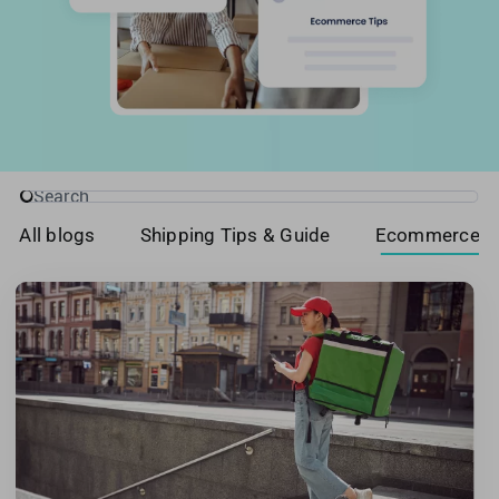
新加坡
英國
美國
Search
for:
All blogs
Shipping Tips & Guide
Ecommerce T