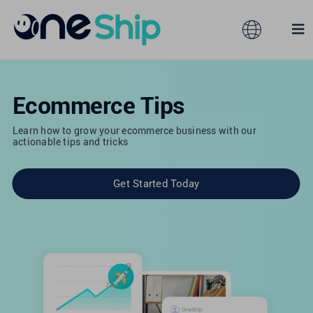
Skip
to
Toggle
Tog
content
Navigation
Nav
全球
解決方案
Ecommerce Tips
產品服務
澳大利亞
Learn how to grow your ecommerce business with our
actionable tips and tricks
合作夥伴
香港
Get Started Today
服務訂閱
馬來西亞
資源
台灣
關於