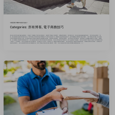
什麼是電子商務中的當日送達？
Categories:
所有博客
,
電子商務技巧
當日達在電子商務中越來越受歡迎。它描述了互聯網公司當天發貨的能力。隨著電子商務公司的競爭，消費者需要更快、更方便的交付，因此這項服務越來越受歡迎。 當天交貨如何運作？ 技
術、物流和基礎設施可實現當日送達。電子商務公司需要本地倉庫和配送中心來快速完成訂單。要將產品從倉庫配送給客戶，他們需要配送車隊或快遞合作夥伴。 電子商務企業需要一個全面的
訂單管理系統來提供當天交貨。該系統必須將訂單發送到最近的倉庫或配送設施，並跟踪他們的揀貨、包裝和發貨狀態。 電子商務公司需要技術、物流和客戶支持團隊來解決交付問題。包裹跟
踪、交付困難以及退貨和換貨就是例子。 當日送達的好處 當天電子商務交付有很多好處： 當天交貨可提高客戶滿意度。這可以提高客戶忠誠度。 當日送達為電子商務公司提供了競爭優勢並吸引
了新客戶。 提高銷售——當天交貨使客戶更有可能購買。 如果客戶可以在同一天收到訂單，購物車放棄率就會降低。 當日達要求電子商務企業擁有更有效、更精確的庫存管理系統，以降低成本
並提高盈利能力。 當日送達的挑戰 當日達有幾個好處，但電子商務企業必須克服三個挑戰： 費用——當日送達涉及重大的物流和運輸基礎設施投資。 [...]