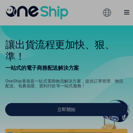
Skip
to
Toggle
Tog
content
Navigation
Nav
全球
解決方案
讓出貨流程更加快、狠、
準！
產品服務
澳大利亞
一站式的電子商務配送解決方案
合作夥伴
香港
OneShip香港是一站式電商物流解決方案，提供訂單管理、物流
配送、包裹追蹤、貨到付款等一站式服務！
服務訂閱
馬來西亞
立即開始
資源
台灣
關於