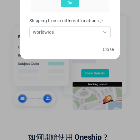
Go
Shipping from a different location 👉
Worldwide
Close
如何開始使用 Oneship？