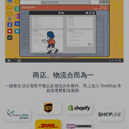
新加坡
英國
美國
商店、物流合而為一
一鍵整合頂尖電商平臺以及物流合作夥伴。馬上加入 OneShip 享
超值運費配送服務.