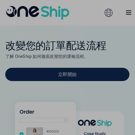
Skip
to
Toggle
Tog
content
Navigation
Nav
全球
解決方案
改變您的訂單配送流程
產品服務
澳大利亞
了解 OneShip 如何徹底改變您的運輸流程。
立即開始
合作夥伴
香港
服務訂閱
馬來西亞
資源
台灣
關於