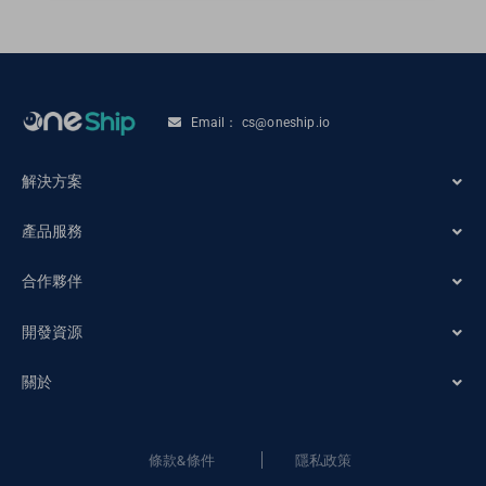
Email： cs@oneship.io
解決方案
產品服務
電商商家
合作夥伴
系統自動化
零售商店
開發資源
電子商務合作夥伴
物流服務
關於
訂單追蹤
物流商合作夥伴
訂單維護
關於OneShip
條款&條件
隱私政策
網誌