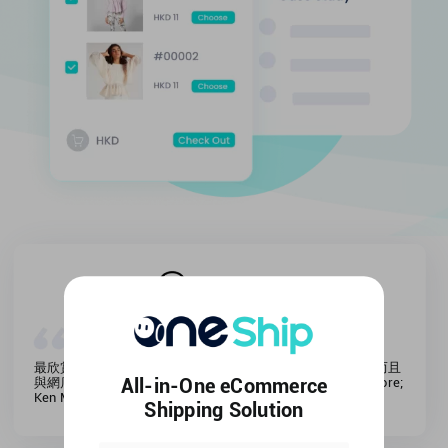
新加坡
英國
美國
最欣賞OneShip的後台界面，操作簡單、清晰、容易使用，而且
All-in-One eCommerce
與網店資料同步，出貨快捷，絕對有利網店營運！Ginger Store;
Ken Ma 創辦人
Shipping Solution