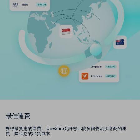
新加坡
英國
美國
最佳運費
獲得最實惠的運費。 OneShip允許您比較多個物流供應商的運
費，降低您的出貨成本。