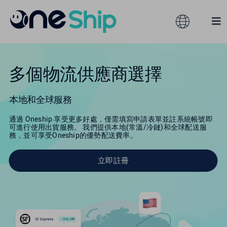
Skip
to
Toggle
Tog
content
Navigation
Nav
全球
解決方案
多個物流供應商選擇
產品服務
澳大利亞
本地和全球服務
通過 Oneship 享受更多好處，僅需填寫申請表單並註系統帳號即
合作夥伴
香港
可進行使用出貨服務。 我們提供本地(常溫/冷鏈)和全球配送服
務，並可享受Oneship的優勢配送費率。
服務訂閱
馬來西亞
立即註冊
資源
台灣
關於