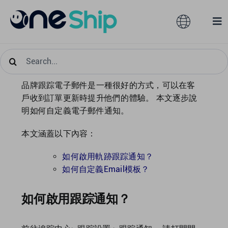
Skip
to
Toggle
Tog
content
Navigation
Nav
Search
全球
解決方案
for:
品牌跟踪電子郵件是一種很好的方式，可以在客
產品服務
澳大利亞
戶收到訂單更新時提升他們的體驗。 本文逐步說
明如何自定義電子郵件通知。
合作夥伴
香港
本文涵蓋以下內容：
如何啟用軌跡跟踪通知？
服務訂閱
馬來西亞
如何自定義Email模板？
資源
台灣
如何啟用跟踪通知？
關於