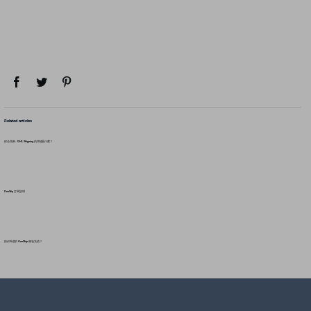
Related articles
綜合指南：DHL Shipping 的用途是什麼？
OneShip 訂閱說明
如何為您的 OneShip 錢包充值？
如何管理 OneShip 錢包