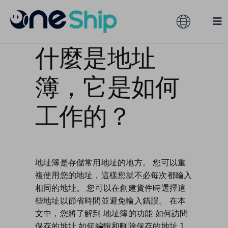
跳
过
Toggle
Tog
内
Navigation
Nav
容
什麼是地址
全球
解決方案
簿，它是如何
產品服務
澳大利亞
工作的？
合作夥伴
香港
服務訂閱
馬來西亞
地址簿是存儲常用地址的地方。 您可以重
複使用您的地址，這樣您就不必每次都輸入
相同的地址。 您可以在創建貨件時選擇這
開發資源
台灣
些地址以節省時間並避免輸入錯誤。 在本
文中，您將了解到 地址簿的功能 如何訪問
關於
保存的地址 如何編輯和刪除保存的地址 1。