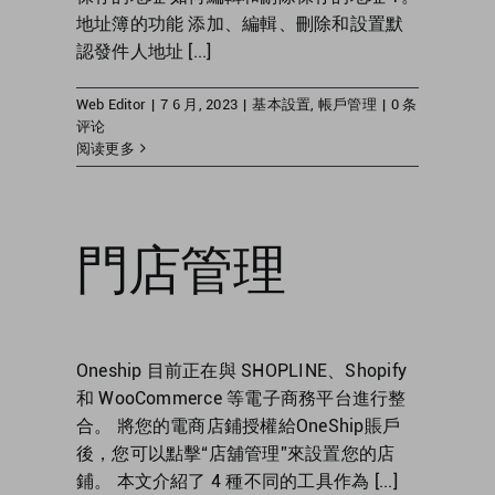
新加坡
地址簿的功能 添加、編輯、刪除和設置默
認發件人地址 [...]
幫助中心
英國
Web Editor
|
7 6 月, 2023
|
基本設置
,
帳戶管理
|
0 条
评论
美國
阅读更多
門店管理
Oneship 目前正在與 SHOPLINE、Shopify
和 WooCommerce 等電子商務平台進行整
合。 將您的電商店鋪授權給OneShip賬戶
後，您可以點擊“店舖管理”來設置您的店
鋪。 本文介紹了 4 種不同的工具作為 [...]