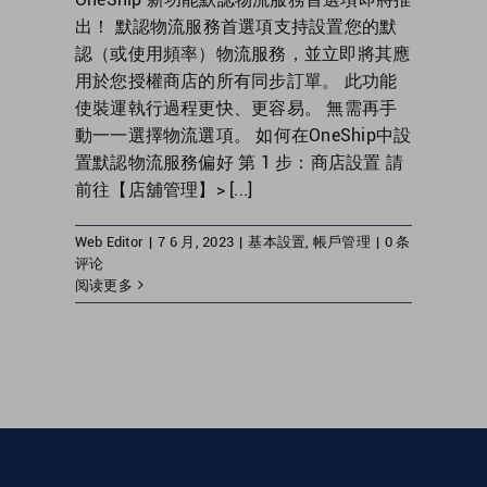
出！ 默認物流服務首選項支持設置您的默
認（或使用頻率）物流服務，並立即將其應
用於您授權商店的所有同步訂單。 此功能
使裝運執行過程更快、更容易。 無需再手
動一一選擇物流選項。 如何在OneShip中設
置默認物流服務偏好 第 1 步：商店設置 請
前往【店舖管理】> [...]
Web Editor
|
7 6 月, 2023
|
基本設置
,
帳戶管理
|
0 条
评论
阅读更多