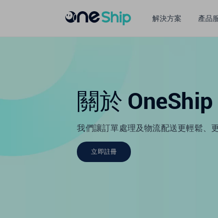
跳
过
解決方案
產品
内
容
關於 OneShip
我們讓訂單處理及物流配送更輕鬆、
立即註冊