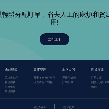
統可以輕鬆分配訂單，省去人工的麻煩和
用!
立即註冊
產品服務
合作夥伴
服務訂閱
開發資源
系統自動化
電子商務合作夥伴
運費計算器
訂單追蹤
物流服務
物流商合作夥伴
訂閱計畫
開發人員& API
訂單維護
活動
售後服務
條款&條件
隱私政策