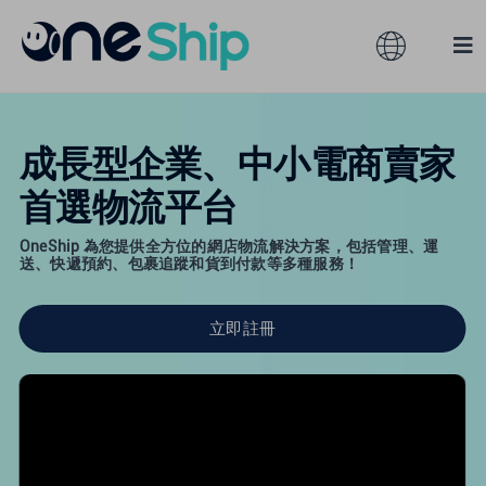
跳
过
Toggle
Tog
内
Navigation
Nav
容
全球
解決方案
成長型企業、中小電商賣家
首選物流平台
產品服務
澳大利亞
OneShip 為您提供全方位的網店物流解決方案，包括管理、運
送、快遞預約、包裹追蹤和貨到付款等多種服務！
合作夥伴
香港
立即註冊
服務訂閱
馬來西亞
開發資源
台灣
關於