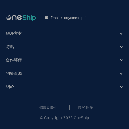
Email： cs@oneship.io
解決方案
特點
電商商家
合作夥伴
解決方案
開發資源
電子商務合作夥伴
產品服務
關於
訂單追蹤
物流商合作夥伴
合作夥伴
關於OneShip
條款&條件
隱私政策
開發人員& API
© Copyright 2026 OneShip
服務訂閱
聯繫我們
活動