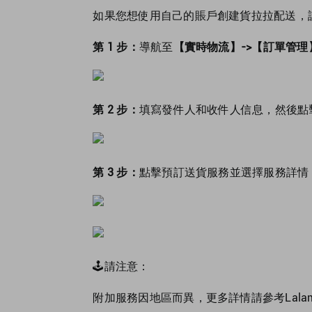
如果您想使用自己的賬戶創建貨拉拉配送，請確
第 1 步：
導航至
【實時物流】->【訂單管理
第 2 步：
填寫發件人和收件人信息，然後點
第 3 步：
點擊預訂送貨服務並選擇服務詳情
🕹請注意：
附加服務因地區而異，更多詳情請參考Lalamo