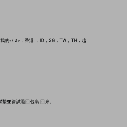
：
我的
</ a>，
香港
，
ID
，
SG
，
TW
，
TH
，
越
繫並嘗試退回包裹 回來。