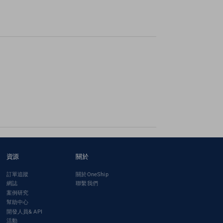
資源
關於
訂單追蹤
關於OneShip
網誌
聯繫我們
案例研究
幫助中心
開發人員& API
活動