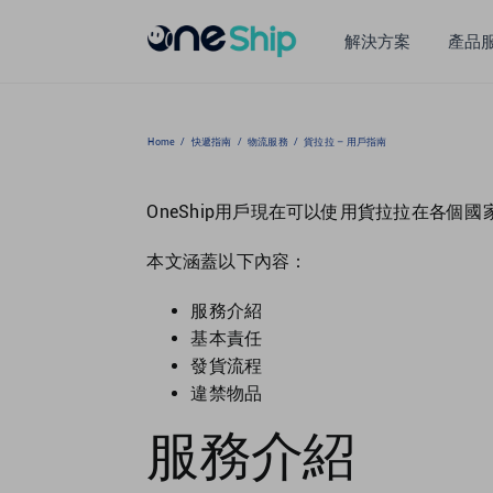
Skip
to
解決方案
產品
content
Home
/
快遞指南
/
物流服務
/
貨拉拉 – 用戶指南
OneShip用戶現在可以使用貨拉拉在各個
本文涵蓋以下內容：
服務介紹
基本責任
發貨流程
違禁物品
服務介紹