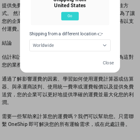
提供免費送貨服務是吸引客戶並大幅增加銷售額的絕佳方
United States
式。 然而，在定價時將運費考慮在內是至關重要的。為了讓
Go
您的企業享受免費送貨服務，您應該考慮稍微提高價格以支
付運費。
Shipping from a different location 👉
結論
Worldwide
估計和計算運輸成本可能很困難，但您無法避免，因為這對
Close
您的業務來說是必要的。
通過了解影響運費的因素、學習如何使用運費計算器或估算
器、與承運商談判、使用統一費率或運費報價以及提供免費
送貨，您的企業可以更好地提供準確的運費並最大化您的利
潤。
需要一些幫助來計算您的運費嗎？我們可以幫助您。只需聯
繫 OneShip 即可解決您的所有運輸需求，或在此處註冊。