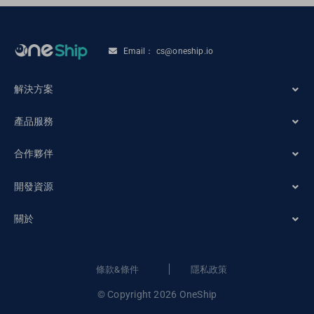
Email： cs@oneship.io
解決方案
產品服務
電商商家
合作夥伴
系統自動化
零售商店
開發資源
電子商務合作夥伴
物流服務
關於
訂單追蹤
物流商合作夥伴
訂單維護
關於OneShip
條款&條件
隱私政策
網誌
© Copyright 2026 OneShip
售後服務
聯繫我們