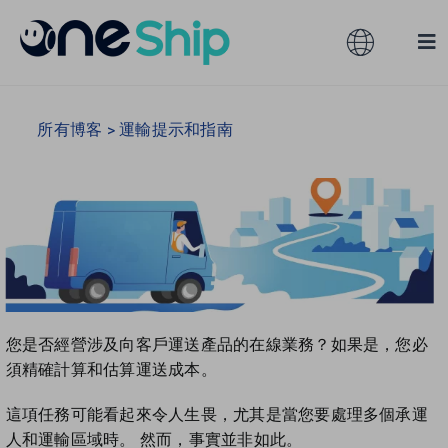
Skip
to
Toggle
Tog
content
Navigation
Nav
全球
解決方案
所有博客
>
運輸提示和指南
產品服務
澳大利亞
合作夥伴
香港
服務訂閱
馬來西亞
您是否經營涉及向客戶運送產品的在線業務？如果是，您必
須精確計算和估算運送成本。
資源
台灣
這項任務可能看起來令人生畏，尤其是當您要處理多個承運
人和運輸區域時。 然而，事實並非如此。
關於