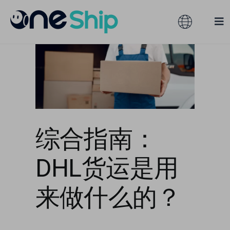
Skip
to
Toggle
Tog
content
Navigation
Nav
Global
Solutions
是用
Features
Australia
Partners
Hong Kong
综合指南：
DHL货运是用
Pricing
Malaysia
来做什么的？
Resources
Taiwan
About