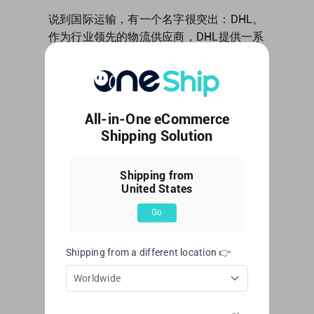
Singapore
说到国际运输，有一个名字很突出：DHL。
作为行业领先的物流供应商，DHL提供一系
United Kingdom
列量身定制的服务，以满足企业和个人的需
求。 在这篇文章中，我们将探讨DHL运输
的用途，包括其国际运费、跟踪功能、快递
United States
运输时间、费用，甚至还有一个有用的运输
All-in-One eCommerce
计算器。 1.了解DHL运输： - 介绍DHL是一
Shipping Solution
家具有良好声誉的全球物流供应商。 - 解释
DHL提供的各种服务，包括快递、货运和电
Shipping from
子商务解决方案。 - 强调选择DHL满足您的
United States
运输需求的优势，如可靠性、广泛的网络覆
盖和客户支持。 [...]
Go
By
Web Editor
|
June 9, 2023
|
国际运输
,
所有博
Shipping from a different location 👉
客
|
0 Comments
Read More
Worldwide